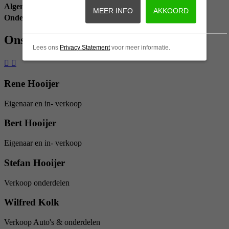
Algemeen
0528 - 24 01 69
info@cenjautos.nl
MEER INFO
AKKOORD
Onderdelen
info@bedrijfsautoonderdelen.nl
Ons team
Lees ons
Privacy Statement
voor meer informatie.
Rene Hooijer
Eigenaar en in- verkoop
Bert Hooijer
Eigenaar en in- verkoop
Stefan Hooijer
Verkoop onderdelen
Wilfred Kolk
Verkoop Auto's & onderdelen