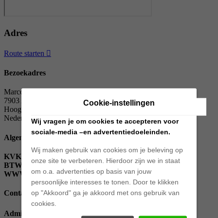
Adres
Route starten
Bezoekadres
Marconistraat 20
7903 AG
Cookie-instellingen
Hoogeveen
Nederland
Wij vragen je om cookies te accepteren voor
sociale-media –en advertentiedoeleinden.
Algemene gegevens
Wij maken gebruik van cookies om je beleving op
KVK
53721810
onze site te verbeteren. Hierdoor zijn we in staat
BTW
850990257 B01
om o.a. advertenties op basis van jouw
WWW
https://cenjbedrijfswagens.nl
persoonlijke interesses te tonen. Door te klikken
op "Akkoord" ga je akkoord met ons gebruik van
Contactgegevens
cookies.
Administratie
administratie@cenjautos.nl