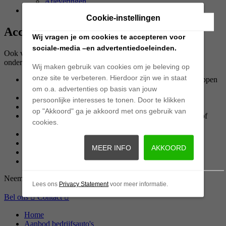
Afleveringen
Contact
Cookie-instellingen
Accesoires
Wij vragen je om cookies te accepteren voor
sociale-media –en advertentiedoeleinden.
Ook voor diverse accessoires kunt u bij C&J bedrijfsauto’s en
onderdelen terecht.
Wij maken gebruik van cookies om je beleving op
onze site te verbeteren. Hierdoor zijn we in staat
Inrichting op maat (betimmering, vloeren, wanden, schappen
etc.)
om o.a. advertenties op basis van jouw
Leren bekleding, mogelijk met bedrijfslogo
persoonlijke interesses te tonen. Door te klikken
Stoelhoezen pasklaar
op "Akkoord" ga je akkoord met ons gebruik van
Kinderzitverhoger passend bij interieur of met naam en/of
cookies.
logo
Parkeersensoren
Achteruitrijcamera’s
MEER INFO
AKKOORD
Trekhaak
Lichtmetalen velgen
Neem contact op of kom langs voor meer informatie!
Lees ons
Privacy Statement
voor meer informatie.
Bel ons
Contact
Home
Aanbod bedrijfsauto's